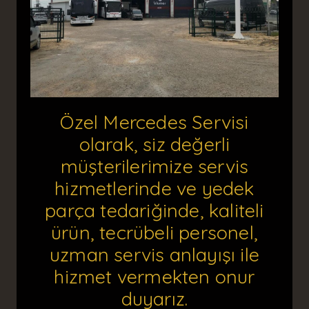
Özel Mercedes Servisi
olarak, siz değerli
müşterilerimize servis
hizmetlerinde ve yedek
parça tedariğinde, kaliteli
ürün, tecrübeli personel,
uzman servis anlayışı ile
hizmet vermekten onur
duyarız.