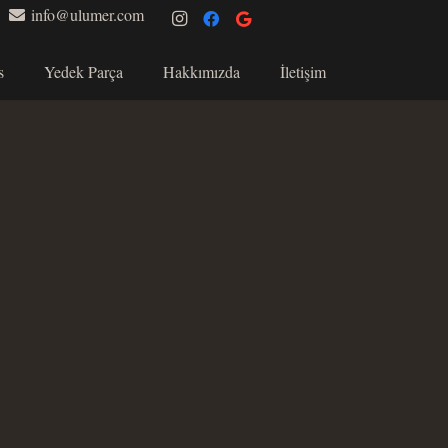
info@ulumer.com
s
Yedek Parça
Hakkımızda
İletişim