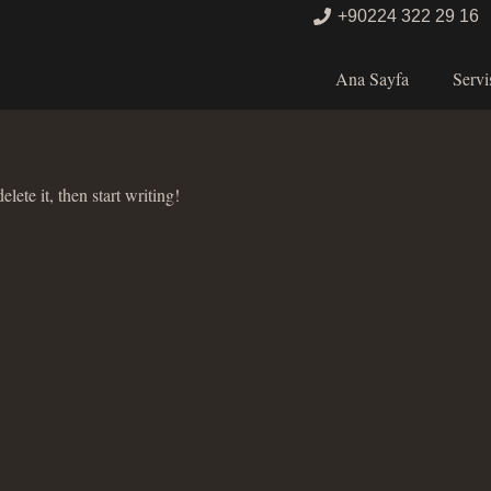
+90224 322 29 16
Ana Sayfa
Servi
lete it, then start writing!