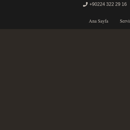
+90224 322 29 16
Ana Sayfa
Servi