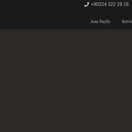
+90224 322 29 16
Ana Sayfa
Servi