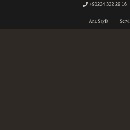
+90224 322 29 16
Ana Sayfa
Servi