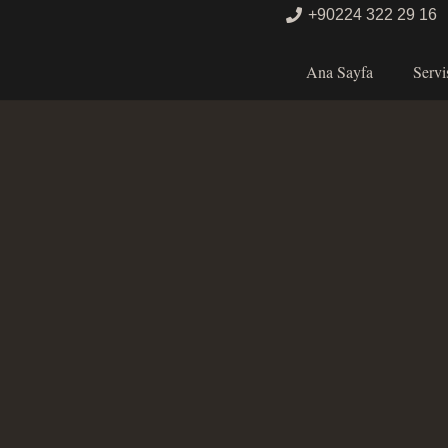
+90224 322 29 16
Ana Sayfa
Servi