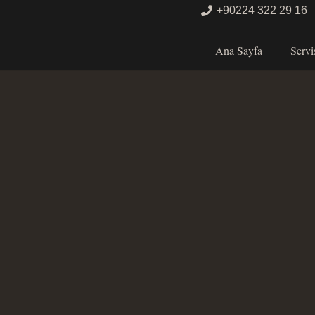
+90224 322 29 16
Ana Sayfa
Servi